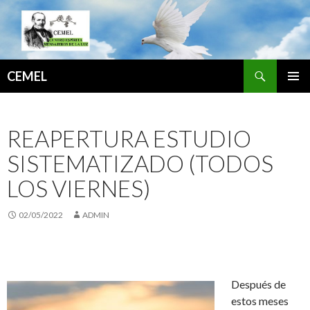
Buscar
CEMEL
SALTAR
MENÚ
AL
PRINCI
CONTENIDO
REAPERTURA ESTUDIO
SISTEMATIZADO (TODOS
LOS VIERNES)
02/05/2022
ADMIN
Después de
estos meses