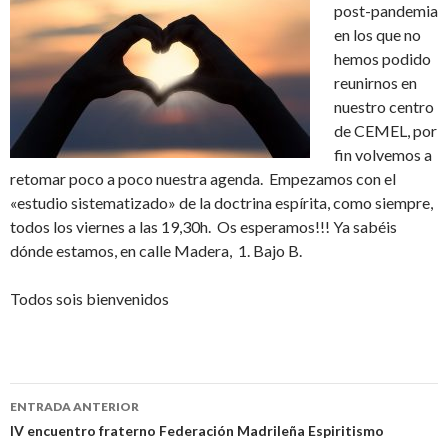
post-pandemia
en los que no
hemos podido
reunirnos en
nuestro centro
de CEMEL, por
fin volvemos a
retomar poco a poco nuestra agenda. Empezamos con el
«estudio sistematizado» de la doctrina espírita, como siempre,
todos los viernes a las 19,30h. Os esperamos!!! Ya sabéis
dónde estamos, en calle Madera, 1. Bajo B.
Todos sois bienvenidos
Navegación
ENTRADA ANTERIOR
de
IV encuentro fraterno Federación Madrileña Espiritismo