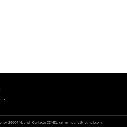
L
tion
tano). 28004 Madrid |
Contacto CEMEL: cemelmadrid@hotmail.com