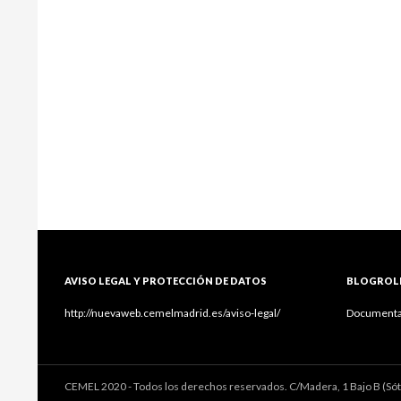
AVISO LEGAL Y PROTECCIÓN DE DATOS
BLOGROL
http://nuevaweb.cemelmadrid.es/aviso-legal/
Documenta
CEMEL 2020 - Todos los derechos reservados. C/Madera, 1 Bajo B (Só